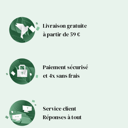
les enfants.
Poster d'apprentissage aux formes, poster éducatif formes
enfant, poster ludique apprentissage formes, poster pour enfants
Livraison gratuite
formes, affiche éducative formes.
à partir de 59 €
Les meilleurs endroits pour
exposer l'affiche éducative des
formes pour enfants
Paiement sécurisé
et 4x sans frais
Vous vous demandez où accrocher notre affiche éducative des
formes pour enfants ? Ne cherchez plus ! Nous vous présentons
les meilleurs endroits pour exposer cette affiche et stimuler
l'apprentissage de votre enfant de manière ludique et interactive.
Que ce soit dans la chambre, la salle de jeux, la salle de classe ou
Service client
même dans un espace communautaire, notre affiche éducative
Réponses à tout
des formes trouvera sa place idéale pour enrichir
l'environnement éducatif de votre enfant. Découvrez comment