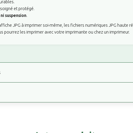
urables.
 soigné et protégé.
ni suspension
.
'affiche JPG à imprimer soi-même, les fichiers numériques JPG haute r
us pourrez les imprimer avec votre imprimante ou chez un imprimeur.
s