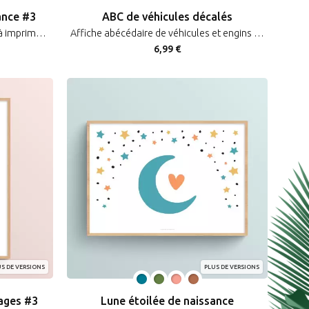
ance #3
ABC de véhicules décalés
Affiche Arc-en-ciel de naissance à imprimer et personnaliser prénom bébé
Affiche abécédaire de véhicules et engins décalés
6,99 €
S DE VERSIONS
PLUS DE VERSIONS
uages #3
Lune étoilée de naissance