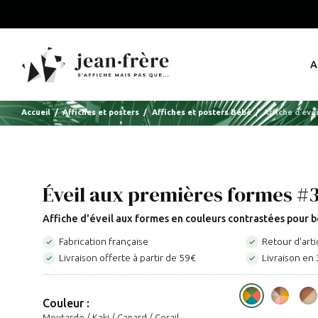
A
Accueil
Affiches et posters
Affiches et posters Bébé
Affiche d'éve
Éveil aux premières formes #
Affiche d'éveil aux formes en couleurs contrastées pour 
Fabrication française
Retour d'arti


Livraison offerte à partir de 59€
Livraison en 


Couleur :
Moutarde / Kaki / Canard / Corail