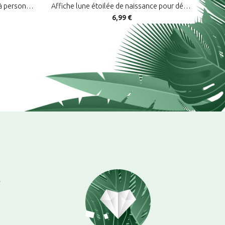
Affiche Arc-en-ciel de naissance à personnaliser et imprimer avec prénom
Affiche lune étoilée de naissance pour déco chambre bébé à imprimer
6,99 €