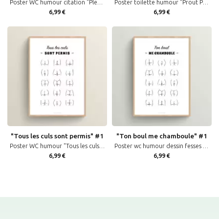
Poster WC humour citation "Please Don't Judge Me" affiche décoration toilettes en noir et blanc
Poster toilette humour "Prout Plouf Plaf" décoration murale affiche WC citation humoristique noir et blanc
6,99 €
6,99 €
"Tous les culs sont permis" #1
"Ton boul me chamboule" #1
Poster WC humour "Tous les culs sont permis" décoration murale toilettes message humoristique
Poster wc humour dessin fesses avec citation pour toilettes "Ton boul me chamboule"
6,99 €
6,99 €