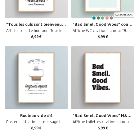
PLUS DE VERSIONS
"Tous les culs sont bienvenus" #1
"Bad Smell Good Vibes" couleurs #1
Affiche toilette humour "Tous les culs sont bienvenus" décoration murale WC citation humoristique
Affiche WC citation humour "Bad Smell Good Vibes" décoration murale toilettes en couleurs
6,99 €
6,99 €
Rouleau vide #4
"Bad Smell Good Vibes" N&B #1
Poster illustration et message toilette humour "Quand c'est fini..." décoration murale WC
Affiche toilettes citation humour "Bad Smell Good Vibes" décoration murale WC noir et blanc
6,99 €
6,99 €