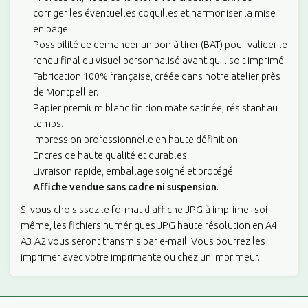
Laissez libre cours à votre créativité en choisissant la couleur de
corriger les éventuelles coquilles et harmoniser la mise
fond parmi une palette élégante. Du blanc pur au rose saumon
en page.
pastel, personnalisez l'arrière-plan pour harmoniser avec la
Possibilité de demander un bon à tirer (BAT) pour valider le
décoration de la chambre. Optez ensuite pour une typographie
rendu final du visuel personnalisé avant qu'il soit imprimé.
moderne ou plume, ajoutant une dimension artistique à chaque
Fabrication 100% française, créée dans notre atelier près
détail.
de Montpellier.
Papier premium blanc finition mate satinée, résistant au
Formats adaptés à votre style de vie
temps.
Flexibilité ultime avec nos options de format. Sélectionnez un
Impression professionnelle en haute définition.
fichier JPG à imprimer chez vous pour une expérience DIY. Ou
Encres de haute qualité et durables.
optez pour une impression A4, A3 ou A2, livrée prête à être
Livraison rapide, emballage soigné et protégé.
encadrée. Quel que soit votre choix, notre affiche s'adapte à
Affiche vendue sans cadre ni suspension
.
votre style de vie, offrant une polyvalence sans compromis.
Si vous choisissez le format d'affiche JPG à imprimer soi-
Pourquoi choisir notre affiche de naissance bébé
même, les fichiers numériques JPG haute résolution en A4
A3 A2 vous seront transmis par e-mail. Vous pourrez les
personnalisée ?
imprimer avec votre imprimante ou chez un imprimeur.
Chaque affiche est bien plus qu'un simple produit, c'est une
création empreinte d'amour et de dévouement. Offrez à votre
bébé un souvenir qui grandira avec lui. Notre affiche de naissance