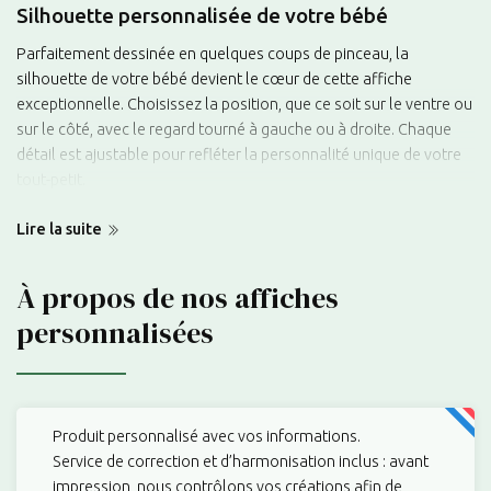
Silhouette personnalisée de votre bébé
Parfaitement dessinée en quelques coups de pinceau, la
silhouette de votre bébé devient le cœur de cette affiche
exceptionnelle. Choisissez la position, que ce soit sur le ventre ou
sur le côté, avec le regard tourné à gauche ou à droite. Chaque
détail est ajustable pour refléter la personnalité unique de votre
tout-petit.
Personnalisation intégrale
Lire la suite
Ajoutez une touche personnelle en inscrivant le prénom ou le
surnom de
À propos de nos affiches
votre enfant sur l'affiche
. Les infos de naissance,
incluant la date, l'heure, le poids, et la taille, sont également
personnalisées
modifiables. Chaque affiche devient ainsi une représentation
authentique des débuts de vie de votre bébé, un héritage à chérir
pour les années à venir.
Choix infinitésimal de couleurs et de
Produit personnalisé avec vos informations.
typographies
Service de correction et d’harmonisation inclus : avant
impression, nous contrôlons vos créations afin de