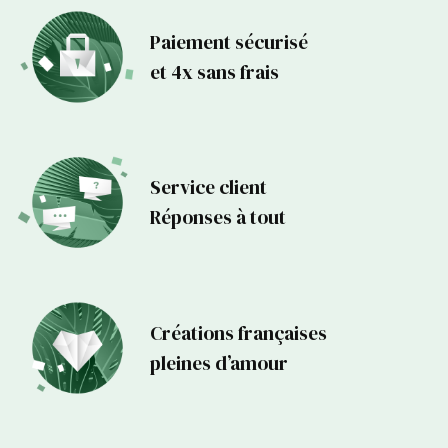
dans différents formats, tels que
A4
,
A3
ou
A2
, ce qui vous
permet de l'adapter à la taille de l'espace où vous souhaitez
Paiement sécurisé
l'exposer.
et 4x sans frais
En résumé, cette
affiche pour famille à personnaliser
peut être
exposée et accrochée dans de nombreux endroits et pièces de
votre maison. Du salon à la chambre à coucher, en passant par la
salle à manger, la chambre d'enfant et les espaces communs,
l'affiche ajoutera une touche personnelle et chaleureuse à votre
Service client
intérieur. Choisissez l'emplacement qui convient le mieux à votre
Réponses à tout
style et profitez de ce rappel constant de l'importance de votre
famille.
A quelles occasions cette affiche est elle
destinée ? Quand peut-on créer et offrir cette
Créations françaises
affiche ?
pleines d’amour
Cette
affiche famille à personnaliser
illustrant les chaussures
sneakers Stand Smith
est parfaite pour de nombreuses
occasions spéciales où vous souhaitez exprimer votre amour et