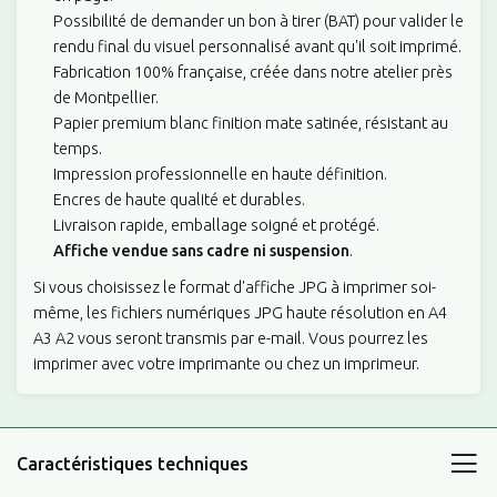
Possibilité de demander un bon à tirer (BAT) pour valider le
options pour répondre à vos besoins. Choisissez entre un fichier
rendu final du visuel personnalisé avant qu'il soit imprimé.
JPG que vous pourrez imprimer vous-même, ou optez pour les
Fabrication 100% française, créée dans notre atelier près
formats A4, A3 ou A2 selon la taille d'affichage souhaitée. Quelle
de Montpellier.
que soit la taille choisie, notre affiche gardera tous les détails et
Papier premium blanc finition mate satinée, résistant au
la qualité de l'image.
temps.
En résumé, notre affiche pour famille à personnaliser illustrant
Impression professionnelle en haute définition.
les chaussures sneakers Stand Smith est une création unique qui
Encres de haute qualité et durables.
capturera l'essence de votre famille de manière originale et
Livraison rapide, emballage soigné et protégé.
moderne. Avec une personnalisation complète, la possibilité de
Affiche vendue sans cadre ni suspension
.
choisir la couleur de fond, la typographie et le format, cette
Si vous choisissez le format d'affiche JPG à imprimer soi-
affiche sera parfaitement adaptée à vos préférences et reflètera
même, les fichiers numériques JPG haute résolution en A4
l'amour et le lien qui vous unissent. Faites confiance à notre
A3 A2 vous seront transmis par e-mail. Vous pourrez les
expertise et offrez-vous une pièce de décoration exceptionnelle
imprimer avec votre imprimante ou chez un imprimeur.
pour votre foyer.
Ne tardez pas à commander votre affiche familiale
personnalisée dès maintenant et apportez une touche de
personnalité à votre intérieur.
Caractéristiques techniques