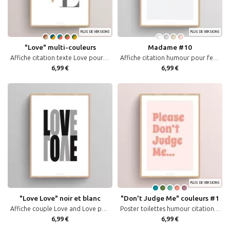
PLUS DE VERSIONS
PLUS DE VERSIONS
"Love" multi-couleurs
Madame #10
Affiche citation texte Love pour décoration romantique ou Saint-Valentin
Affiche citation humour pour femme "madame cherche pas t’as tort !"
6,99 €
6,99 €
PLUS DE VERSIONS
"Love Love" noir et blanc
"Don't Judge Me" couleurs #1
Affiche couple Love and Love pour décoration romantique et Saint-Valentin
Poster toilettes humour citation "Please Don't Judge Me" décoration affiche murale WC en couleurs
6,99 €
6,99 €