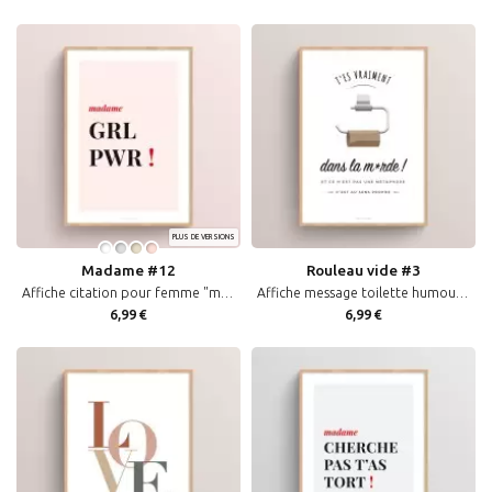
PLUS DE VERSIONS
Madame #12
Rouleau vide #3
Affiche citation pour femme "madame grl pwr !"
Affiche message toilette humour avec citation "T'es vraiment dans la merde..." décoration WC
6,99 €
6,99 €