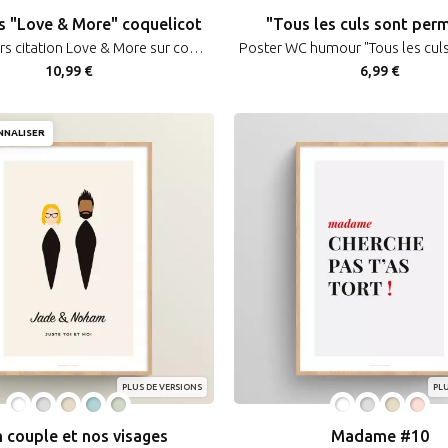
s "Love & More" coquelicot
"Tous les culs sont perm
Lot 3 posters citation Love & More sur coquelicot pour couple et déco florale
10,99 €
6,99 €
NNALISER
PLUS DE VERSIONS
PLU
 couple et nos visages
Madame #10