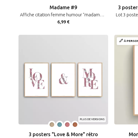
Madame #9
3 poster
Affiche citation femme humour "madame vraie de vraie !"
6,99 €
À PERSO
PLUS DE VERSIONS
3 posters "Love & More" rétro
Mon