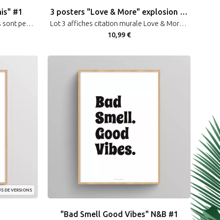
is" #1
3 posters "Love & More" explosion couleurs
Poster WC humour "Tous les culs sont permis" décoration murale toilettes message humoristique
Lot 3 affiches citation murale Love & More explosion couleurs décoration romantique
10,99 €
S DE VERSIONS
"Bad Smell Good Vibes" N&B #1