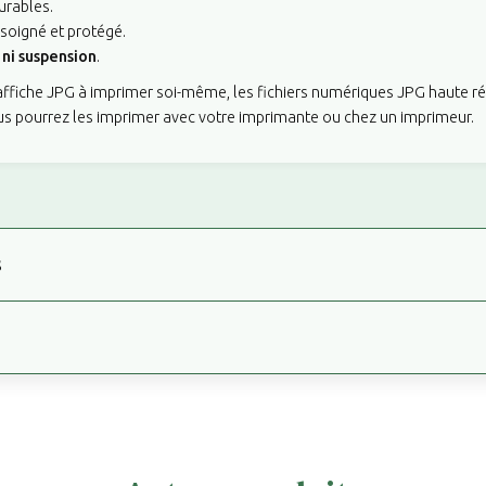
urables.
 soigné et protégé.
ni suspension
.
'affiche JPG à imprimer soi-même, les fichiers numériques JPG haute r
us pourrez les imprimer avec votre imprimante ou chez un imprimeur.
s