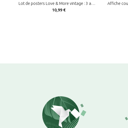
Lot de posters Love & More vintage : 3 affiches de citation couple et décoration rétro
10,99 €