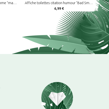
Affiche citation humour pour femme "madame cherche pas t’as tort !"
Affiche toilettes citation humour "Bad Smell Good Vibes" décoration murale WC noir et blanc
6,99 €