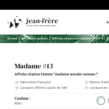
A
Accueil
Affiches et posters
Affiches et posters Citations
Affiche c
Madame #13
Affiche citation femme "madame wonder woman !"
Fabrication française
Retour d'arti


Livraison offerte à partir de 59€
Livraison en 


Couleur :
Blanc