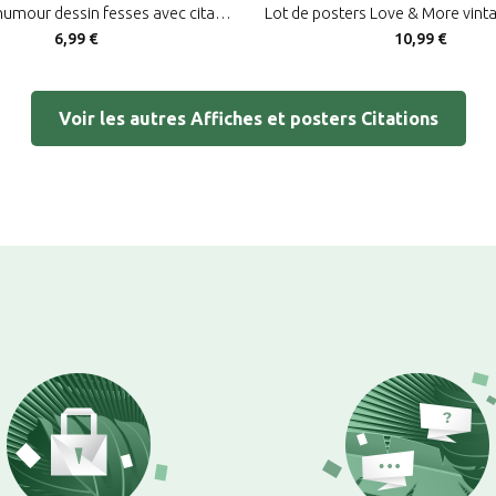
Poster wc humour dessin fesses avec citation pour toilettes "Ton boul me chamboule"
6,99 €
10,99 €
Voir les autres Affiches et posters Citations