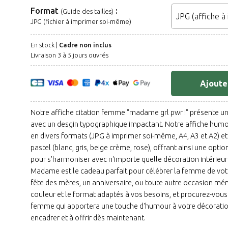
Format
:
(Guide des tailles)
JPG (fichier à imprimer soi-même)
En stock |
Cadre non inclus
Livraison 3 à 5 jours ouvrés
Ajoute
Notre affiche citation femme "madame grl pwr !" présente 
avec un desgin typographique impactant. Notre affiche hum
en divers formats (JPG à imprimer soi-même, A4, A3 et A2) e
pastel (blanc, gris, beige crème, rose), offrant ainsi une opti
pour s'harmoniser avec n'importe quelle décoration intérieure.
Madame est le cadeau parfait pour célébrer la femme de votre
fête des mères, un anniversaire, ou toute autre occasion mé
couleur et le format adaptés à vos besoins, et procurez-vous 
femme qui apportera une touche d'humour à votre décoration 
encadrer et à offrir dès maintenant.