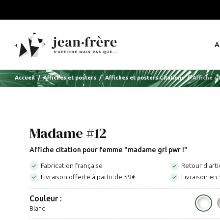
A
Accueil
Affiches et posters
Affiches et posters Citations
Affiche c
Madame #12
Affiche citation pour femme "madame grl pwr !"
Fabrication française
Retour d'arti


Livraison offerte à partir de 59€
Livraison en 


Couleur :
Blanc