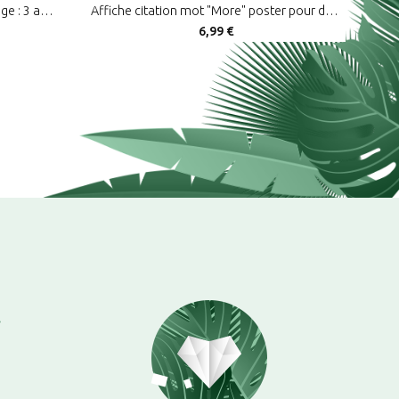
Lot de posters Love & More vintage : 3 affiches de citation couple et décoration rétro
Affiche citation mot "More" poster pour décoration typographique et design
6,99 €