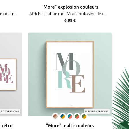
"More" explosion couleurs
Affiche citation humour femme "madame c’est moi qui l’ai pas fait !"
Affiche citation mot More explosion de couleurs déco design et typographique
6,99 €
S DE VERSIONS
PLUS DE VERSIONS
 rétro
"More" multi-couleurs