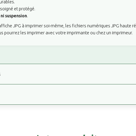
urables.
 soigné et protégé.
ni suspension
.
'affiche JPG à imprimer soi-même, les fichiers numériques JPG haute r
us pourrez les imprimer avec votre imprimante ou chez un imprimeur.
s