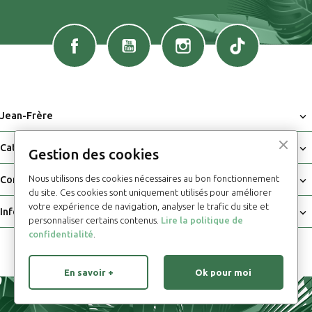
Facebook
YouTube
Instagram
TikTok
Jean-Frère

Catalogue

Gestion des cookies
Nous utilisons des cookies nécessaires au bon fonctionnement
Commandes

du site. Ces cookies sont uniquement utilisés pour améliorer
votre expérience de navigation, analyser le trafic du site et
Informations

personnaliser certains contenus.
Lire la politique de
confidentialité
.
© Jean Frère - Affiches et décoration murale 2026
En savoir +
Ok pour moi